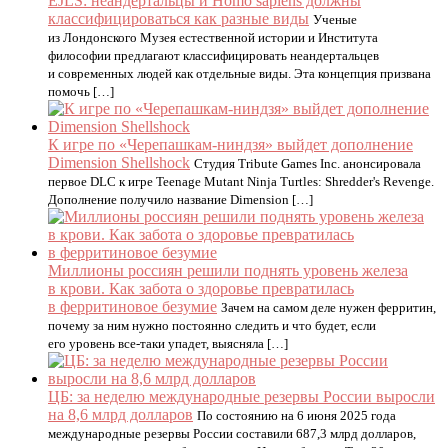
EJLS: неандертальцы и Homo sapiens должны
классифицироваться как разные виды
Ученые
из Лондонского Музея естественной истории и Института
философии предлагают классифицировать неандертальцев
и современных людей как отдельные виды. Эта концепция призвана
помочь […]
К игре по «Черепашкам-ниндзя» выйдет дополнение
Dimension Shellshock
Студия Tribute Games Inc. анонсировала
первое DLC к игре Teenage Mutant Ninja Turtles: Shredder's Revenge.
Дополнение получило название Dimension […]
Миллионы россиян решили поднять уровень железа
в крови. Как забота о здоровье превратилась
в ферритиновое безумие
Зачем на самом деле нужен ферритин,
почему за ним нужно постоянно следить и что будет, если
его уровень все-таки упадет, выясняла […]
ЦБ: за неделю международные резервы России выросли
на 8,6 млрд долларов
По состоянию на 6 июня 2025 года
международные резервы России составили 687,3 млрд долларов,