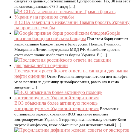
следует из данных, опубликованных Центробанком. Так, 30 мая этот
показатель равнялся 678,7 млрд […]
В США заверили в нежелании Трампа бросать Украину
на произвол судьбы
Google
признал борщ российским блюдом
При этом борщ считают
национальным блюдом также в Белоруссии, Польше, Румынии,
Молдавии и Литве, подчеркивал МИД РФ. А наиболее яростно
отстаивает звание изобретателя борща Украина. В […]
Последствия российского ответа на санкции для рынка
нефти оценили
Ответ России на введение потолка цен на нефть
мало повлиял на динамику ценообразования, равно как и само
введение […]
ВОЗ объяснила более активную помощь
контролируемым Украиной территориям
Всемирная
организация здравоохранения (ВОЗ) активнее помогает
контролируемым Украиной территориям, поскольку считает Киев
жертвой конфликта, такое объяснение дал исполнительный […]