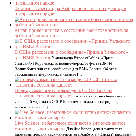
43-летняя Алессандра Амбросио вышла на публику в
прозрачном наряде
Китай привел войска в состояние боеготовности из-за
действий Филиппин
В США рассказали о сообщении «Принца Уэльского»
для ВМФ России
У авианосца Prince of Wales («Принц
Уэльский») Королевского военно-морского флота (ВМФ)
Великобритании есть сообщение для ВМФ России. Об этом
рассказывает американское издание […]
Почему самая известная модель СССР Татьяна
Чапыгина оставила карьеру
Татьяна Чапыгина была самой
успешной моделью в СССР. Ее отлично знали как на родине,
так и в странах […]
Live Science: избыточное количество антиоксидантов
может вызывать диарею
Джеймс Керер, декан факультета
фармацевтических наук университета Альберты (Канада), рассказал