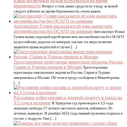
Какой косметикой нельзя пользоваться во время
беременности
Вопрос о том, каких средств по уходу за кожей
следует избегать во время беременности, очень важен.
Автоэксперт Гуляев высказался об идее вычислять
автомобилистов без ОСАГО по камерам
Автоэксперт Роман
Гуляев назвал хорошей идеей вычислять автомобилистов без ОСАГО
на российских дорогах по камерам, так как эта мера позволит
защитить права водителей в случае […]
Трехсторонние переговоры министров обороны России,
Сирии и Турции прошли в Москве
Трехсторонние
переговоры глав военных ведомств России, Сирии и Турции
завершились в Москве. Об этом в среду сообщили в Минобороны
[…]
Россиянин избил ногами и лопатой подругу и попал на
3,5 года в колонию
В Удмуртии суд приговорил к 3,5 года
лишения свободы 37-летнего местного жителя, избившего 30-
летнюю знакомую. В декабре 2022 года пьяный мужчина отдыхал в
гостях у подруги. Они […]