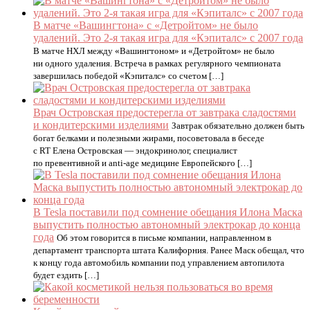
В матче «Вашингтона» с «Детройтом» не было
удалений. Это 2-я такая игра для «Кэпиталс» с 2007 года
В матче НХЛ между «Вашингтоном» и «Детройтом» не было
ни одного удаления. Встреча в рамках регулярного чемпионата
завершилась победой «Кэпиталс» со счетом […]
Врач Островская предостерегла от завтрака сладостями
и кондитерскими изделиями
Завтрак обязательно должен быть
богат белками и полезными жирами, посоветовала в беседе
с RT Елена Островская — эндокринолог, специалист
по превентивной и anti-age медицине Европейского […]
В Tesla поставили под сомнение обещания Илона Маска
выпустить полностью автономный электрокар до конца
года
Об этом говорится в письме компании, направленном в
департамент транспорта штата Калифорния. Ранее Маск обещал, что
к концу года автомобиль компании под управлением автопилота
будет ездить […]