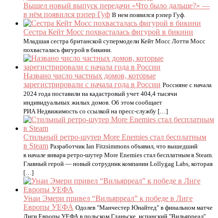
Вышел новый выпуск передачи «Что было дальше?» —
в нём появился рэпер Гуф
В нем появился рэпер Гуф.
Сестра Кейт Мосс похвасталась фигурой в бикини
Младшая сестра британской супермодели Кейт Мосс Лотти Мосс
похвасталась фигурой в бикини.
Названо число частных домов, которые
зарегистрировали с начала года в России
Россияне с начала
2024 года поставили на кадастровый учет 404,4 тысячи
индивидуальных жилых домов. Об этом сообщает
РИА Недвижимость со ссылкой на пресс-службу […]
Стильный ретро-шутер More Enemies стал бесплатным
в Steam
Разработчик Ian Fitzsimmons объявил, что вышедший
в начале января ретро-шутер More Enemies стал бесплатным в Steam.
Главный герой — новый сотрудник компании Lollygag Labs, которая
[…]
Унаи Эмери привел “Вильярреал” к победе в Лиге
Европы УЕФА
Одолев "Манчестер Юнайтед" в финальном матче
Лиги Европы УЕФА в польском Гданьске, испанский "Вильярреал"