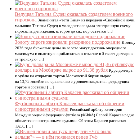
Ведущая Татьяна Судец оказалась создателем военного
гироскопа
Знаменитая «тетя Таня» из передачи «Спокойной ночи,
малыши» Татьяна Судец в молодости создала электронную схему
гироскопа для изделия, которое до сих пор остается […]
Золоту спрогнозировали рекордное подорожание
К концу
2026 года биржевые цены на золото могут достичь очередного
максимума и вплотную приблизиться к отметке в 6 тысяч долларов
за тройскую […]
Курс
доллара на Мосбирже вырос до 91,36 рубля
Курс доллара
к рублю на открытии торгов Московской биржи вырос
на 13,75 копейки по сравнению с уровнем закрытия предыдущих
торгов и составил […]
Футбольный арбитр Карасев рассказал об общении
с иностранными судьями
Российский арбитр категории
Международной федерации футбола (ФИФА) Сергей Карасев редко
общается с иностранными судьями. Об этом Карасев рассказал
ТАСС […]