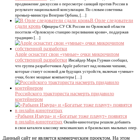
продвижение дискуссии о пересмотре санкций против России в
результате национальной консультации. По словам советника
премьер-министра Венгрии Орбана, […]
В Орле следователи
сдали кровь
Офицеры СУ СК России по Орловской области
посетили «Орловскую станцию переливания крови», поддержав
традицию […]
Apple оснастит свои «умные» очки микрочипом
собственной разработки
Инсайдер Марк Гурман сообщил,
что группа разработчиков Apple работает над новыми чипами,
которые станут основой для будущих устройств, включая «умные»
очки, более мощные компьютеры […]
Российского тракториста насмерть придавило
контейнером
«Рабыня Изаура» и «Богатые тоже плачут» появятся
в онлайн-кинотеатрах
Онлайн-кинотеатры решили добавить
в свои каталоги классику мексиканских и бразильских мыльных опер.
Данный сайт не является коммерческим проектом. На этом