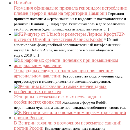
Германия официально признала геноцидом истребление
племен гереро и нама на территории Намибии
Германия
принесет потомкам жертв извинения и выделит на восстановление и
развитие Намибии 1,1 млрд евро. Решающая роль в деле реализации
этой программы будет принадлежать представителям […]
F2P-
шутер от Ubisoft и ремастеры Ларисы Крофт
* Ubisoft
анонсировала фритуплейный соревновательный платформенный
шутер BattleCore Arena, на тему которого в Steam общаются
еще с 2018 […]
10 народных средств, полезных при повышенном
артериальном давлении
Без соответствующего лечения недуг
прогрессирует и может привести к тяжелым последствиям.
Женщины рассказали о самых неочевидных
особенностях своих тел
Женщины с форума Reddit
перечислили мужчинам самые неочевидные особенности своих тел.
В Венгрии заявили о возможном пересмотре санкций
против России
Будапешт может получить мандат на